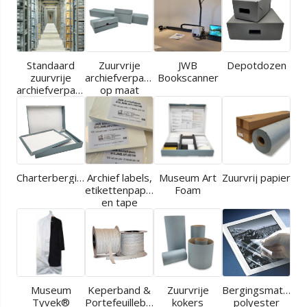
Standaard
Zuurvrije
JWB
Depotdozen
zuurvrije
archiefverpakkingen
Bookscanner
archiefverpakkingen
op maat
Charterbergingen
Archief labels,
Museum Art
Zuurvrij papier
etikettenpapier
Foam
en tape
Museum
Keperband &
Zuurvrije
Bergingsmaterial
Tyvek®
Portefeuilleband
kokers
polyester