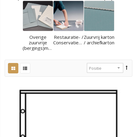
Overige
Restauratie- /
Zuurvrij karton
zuurvrije
Conservatiematerialen
/ archiefkarton
(bergings)materialen