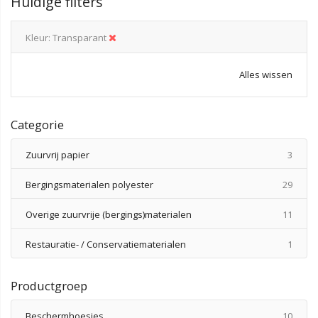
Huidige filters
Kleur
Transparant
Alles wissen
Categorie
produ
Zuurvrij papier
3
produ
Bergingsmaterialen polyester
29
produ
Overige zuurvrije (bergings)materialen
11
produ
Restauratie- / Conservatiematerialen
1
Productgroep
produ
Beschermhoesjes
10