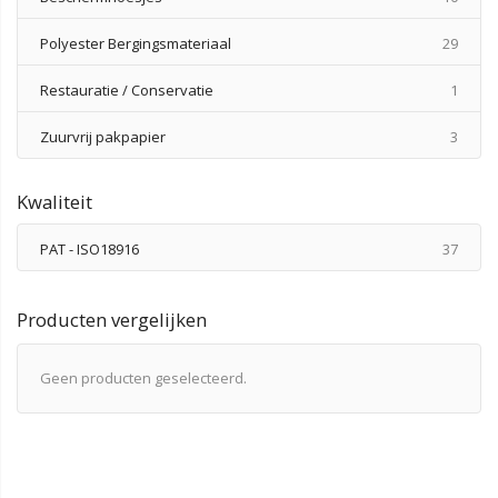
produ
Polyester Bergingsmateriaal
29
produ
Restauratie / Conservatie
1
produ
Zuurvrij pakpapier
3
Kwaliteit
produ
PAT - ISO18916
37
Producten vergelijken
Geen producten geselecteerd.