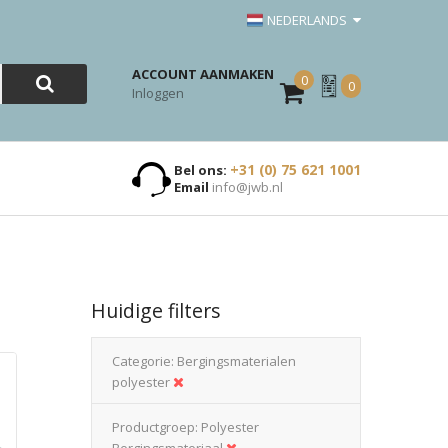
NEDERLANDS
ACCOUNT AANMAKEN
0
Mijn
0
Inloggen
Offerte
+31 (0) 75 621 1001
Bel ons:
Email
info@jwb.nl
Huidige filters
Categorie
Bergingsmaterialen
polyester
Productgroep
Polyester
Bergingsmateriaal