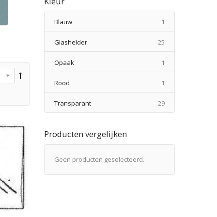
Kleur
product
Blauw
1
producten
Glashelder
25
product
Opaak
1
product
Rood
1
producten
Transparant
29
Producten vergelijken
Geen producten geselecteerd.