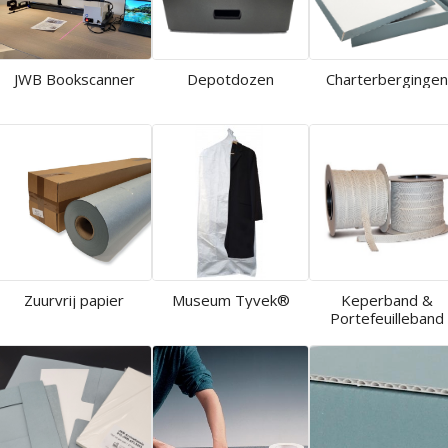
JWB Bookscanner
Depotdozen
Charterberginge
Zuurvrij papier
Museum Tyvek®
Keperband &
Portefeuilleband