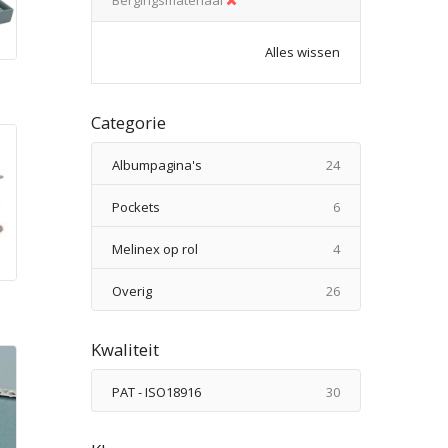
Alles wissen
n
Categorie
producten
Albumpagina's
24
producten
Pockets
6
producten
Melinex op rol
4
producten
Overig
26
Kwaliteit
producten
PAT - ISO18916
30