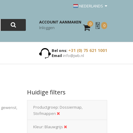
NEDERLANDS
ACCOUNT AANMAKEN
0
Mijn
0
Inloggen
Offerte
+31 (0) 75 621 1001
Bel ons:
Email
info@jwb.nl
Huidige filters
Productgroep
Dossiermap,
n gewenst,
Stofmappen
Kleur
Blauwgrijs