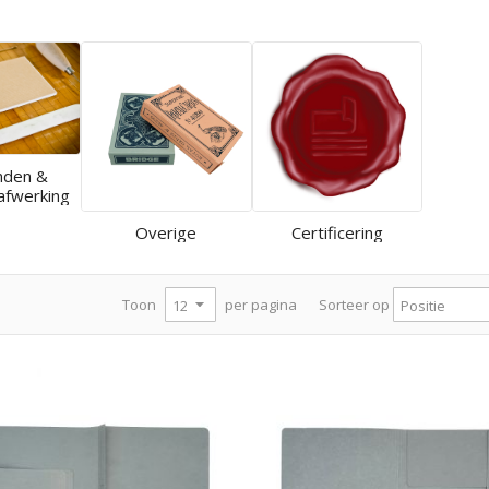
nden &
afwerking
Overige
Certificering
per pagina
Toon
Sorteer op