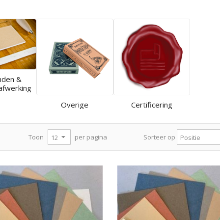
nden &
afwerking
Overige
Certificering
per pagina
Toon
Sorteer op