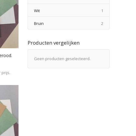
product
Wit
1
producten
Bruin
2
Producten vergelijken
erood.
Geen producten geselecteerd.
prijs.