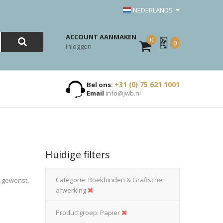
NEDERLANDS
ACCOUNT AANMAKEN
0
Mijn
0
Inloggen
Offerte
+31 (0) 75 621 1001
Bel ons:
Email
info@jwb.nl
Huidige filters
Categorie
Boekbinden & Grafische
n gewenst,
afwerking
Productgroep
Papier