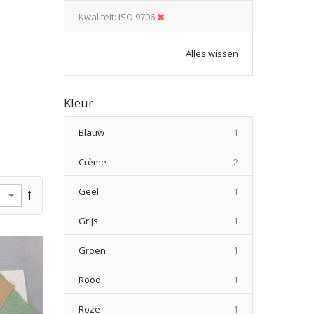
Kwaliteit
ISO 9706
Alles wissen
Kleur
product
Blauw
1
producten
Crème
2
product
Geel
1
product
Grijs
1
product
Groen
1
product
Rood
1
product
Roze
1