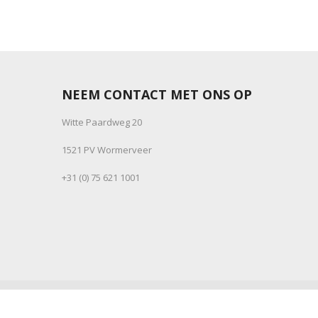
NEEM CONTACT MET ONS OP
Witte Paardweg 20
1521 PV Wormerveer
+31 (0) 75 621 1001
© 1999-2025 Janse