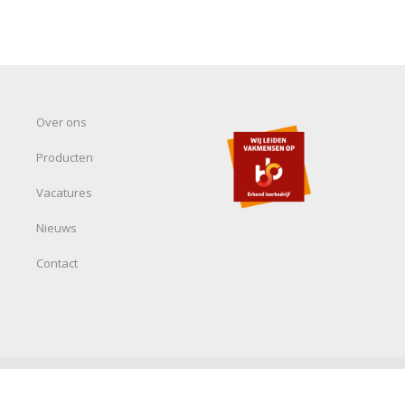
Over ons
Producten
Vacatures
Nieuws
Contact
n-Wijsmuller & Beuns BV -
Privacy- en cookieverklaring
-
Disclaimer
-
Alge