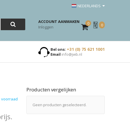
NEDERLANDS
ACCOUNT AANMAKEN
0
Mijn
0
Inloggen
Offerte
+31 (0) 75 621 1001
Bel ons:
Email
info@jwb.nl
Producten vergelijken
 voorraad
Geen producten geselecteerd.
ijs.