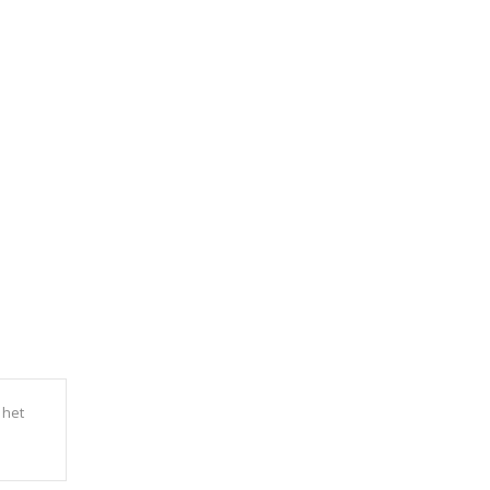
5
 het