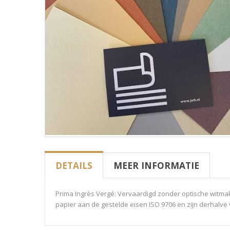
DETAILS
MEER INFORMATIE
Prima Ingrès Vergé: Vervaardigd zonder optische witmake
papier aan de gestelde eisen ISO 9706 en zijn derhalv