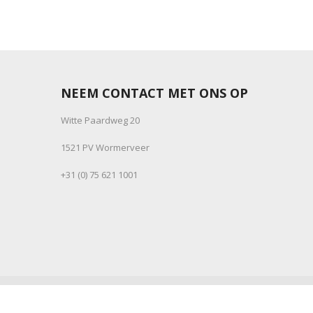
NEEM CONTACT MET ONS OP
Witte Paardweg 20
1521 PV Wormerveer
+31 (0) 75 621 1001
© 1999-2025 Janse