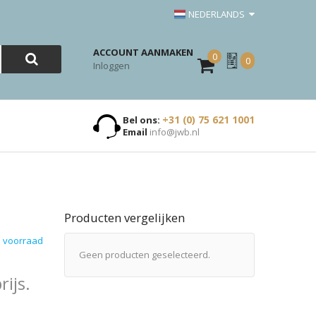
NEDERLANDS
ACCOUNT AANMAKEN
0
Mijn
0
Inloggen
Offerte
+31 (0) 75 621 1001
Bel ons:
Email
info@jwb.nl
Producten vergelijken
 voorraad
Geen producten geselecteerd.
ijs.