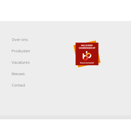
Over ons
Producten
Vacatures
Nieuws
Contact
n-Wijsmuller & Beuns BV -
Privacy- en cookieverklaring
-
Disclaimer
-
Alge