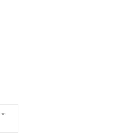
5
 het