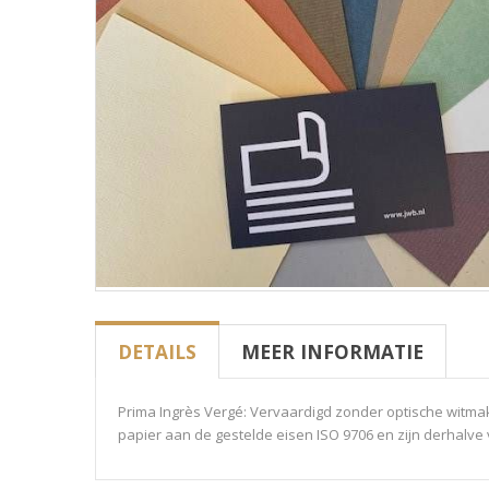
DETAILS
MEER INFORMATIE
Prima Ingrès Vergé: Vervaardigd zonder optische witmake
papier aan de gestelde eisen ISO 9706 en zijn derhalv