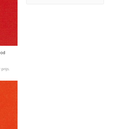
ood
prijs.