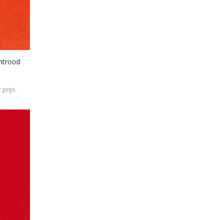
chtrood
prijs.