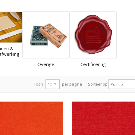
nden &
afwerking
Overige
Certificering
per pagina
Toon
Sorteer op