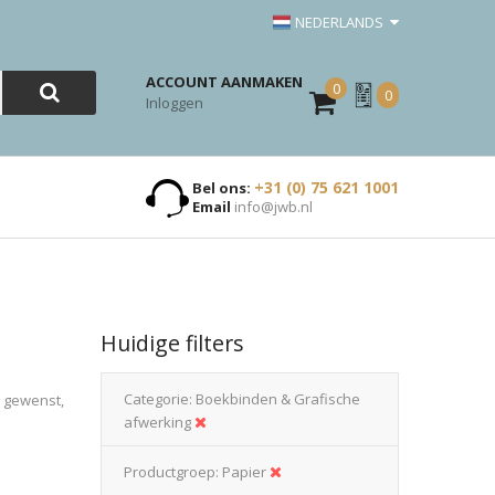
NEDERLANDS
ACCOUNT AANMAKEN
0
Mijn
0
Inloggen
Offerte
+31 (0) 75 621 1001
Bel ons:
Email
info@jwb.nl
Huidige filters
Categorie
Boekbinden & Grafische
n gewenst,
afwerking
Productgroep
Papier