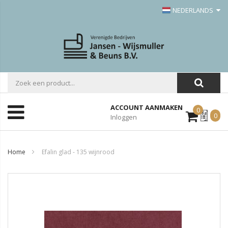
NEDERLANDS
ACCOUNT AANMAKEN
0
Mijn
0
Inloggen
Offerte
Home
Efalin glad - 135 wijnrood