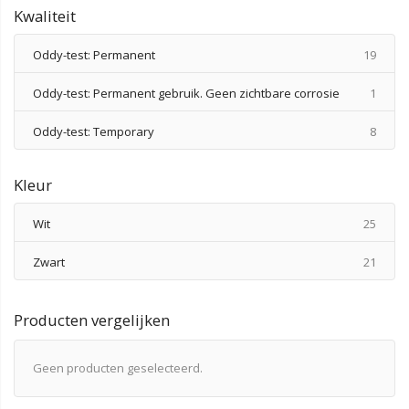
Kwaliteit
produ
Oddy-test: Permanent
19
produ
Oddy-test: Permanent gebruik. Geen zichtbare corrosie
1
produ
Oddy-test: Temporary
8
Kleur
produ
Wit
25
produ
Zwart
21
Producten vergelijken
Geen producten geselecteerd.