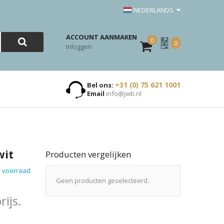
NEDERLANDS
ACCOUNT AANMAKEN
0
Mijn
0
Inloggen
Offerte
+31 (0) 75 621 1001
Bel ons:
Email
info@jwb.nl
wit
Producten vergelijken
 voorraad
Geen producten geselecteerd.
ijs.