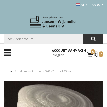
NEDERLANDS
ACCOUNT AANMAKEN
0
Mijn
0
Inloggen
Offerte
Home
Museum Art Foam 020 - 2mm - 1000mm