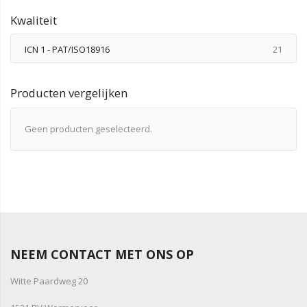
Kwaliteit
produ
ICN 1 - PAT/ISO18916
21
Producten vergelijken
Geen producten geselecteerd.
NEEM CONTACT MET ONS OP
Witte Paardweg 20