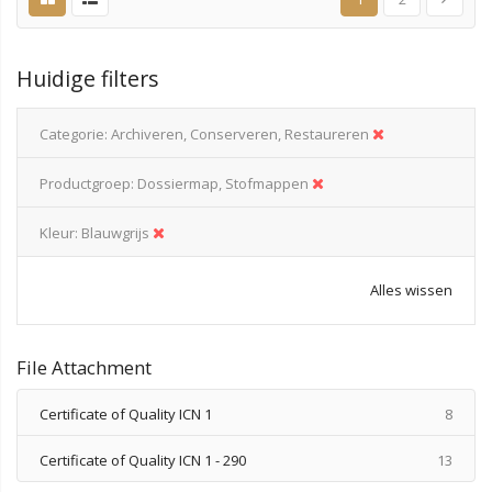
Huidige filters
Categorie
Archiveren, Conserveren, Restaureren
Productgroep
Dossiermap, Stofmappen
Kleur
Blauwgrijs
Alles wissen
File Attachment
produ
Certificate of Quality ICN 1
8
produ
Certificate of Quality ICN 1 - 290
13