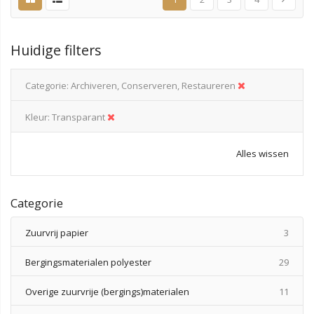
Huidige filters
Categorie
Archiveren, Conserveren, Restaureren
Kleur
Transparant
Alles wissen
Categorie
produ
Zuurvrij papier
3
produ
Bergingsmaterialen polyester
29
produ
Overige zuurvrije (bergings)materialen
11