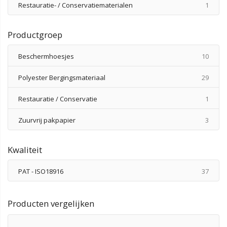
produ
Restauratie- / Conservatiematerialen
1
Productgroep
produ
Beschermhoesjes
10
produ
Polyester Bergingsmateriaal
29
produ
Restauratie / Conservatie
1
produ
Zuurvrij pakpapier
3
Kwaliteit
produ
PAT - ISO18916
37
Producten vergelijken