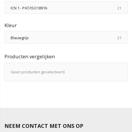
produ
ICN 1 - PAT/ISO18916
21
Kleur
produ
Blauwgrijs
21
Producten vergelijken
Geen producten geselecteerd.
NEEM CONTACT MET ONS OP