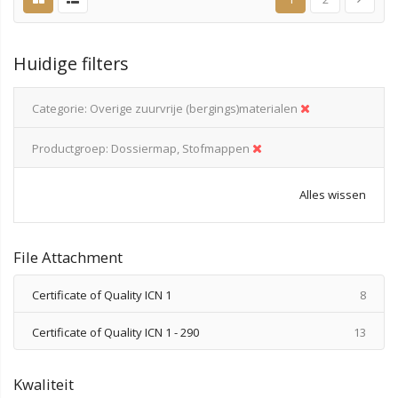
Huidige filters
Categorie
Overige zuurvrije (bergings)materialen
Productgroep
Dossiermap, Stofmappen
Alles wissen
File Attachment
produ
Certificate of Quality ICN 1
8
produ
Certificate of Quality ICN 1 - 290
13
Kwaliteit