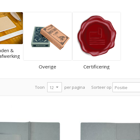
nden &
afwerking
Overige
Certificering
per pagina
Toon
Sorteer op