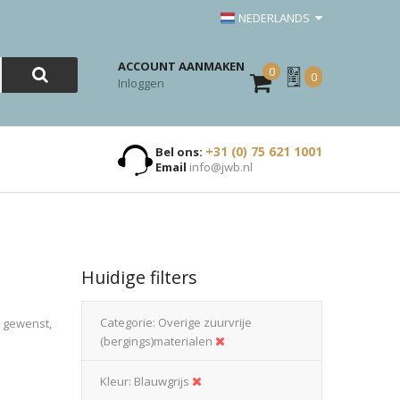
NEDERLANDS
ACCOUNT AANMAKEN
0
Mijn
0
Inloggen
Offerte
+31 (0) 75 621 1001
Bel ons:
Email
info@jwb.nl
Huidige filters
Categorie
Overige zuurvrije
n gewenst,
(bergings)materialen
Kleur
Blauwgrijs