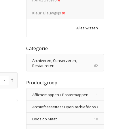
Kleur
Blauwgrijs
Alles wissen
Categorie
Archiveren, Conserveren,
producten
Restaureren
62
Productgroep
product
Affichemappen / Postermappen
1
producten
Archiefcassettes/ Open archiefdoos
3
producten
Doos op Maat
10