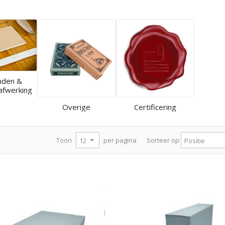
nden &
afwerking
Overige
Certificering
per pagina
Toon
Sorteer op