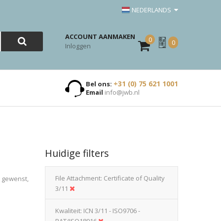
NEDERLANDS
ACCOUNT AANMAKEN
0
Mijn
0
Inloggen
Offerte
+31 (0) 75 621 1001
Bel ons:
Email
info@jwb.nl
Huidige filters
File Attachment
Certificate of Quality
n gewenst,
3/11
Kwaliteit
ICN 3/11 - ISO9706 -
PAT/ISO18916