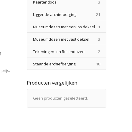
producten
Kaartendoos
3
producten
Liggende archiefberging
21
product
Museumdozen met een los deksel
1
producten
Museumdozen met vast deksel
3
producten
Tekeningen- en Rollendozen
2
/11
producten
Staande archiefberging
18
prijs.
Producten vergelijken
Geen producten geselecteerd.