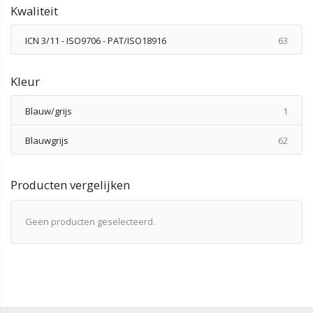
Kwaliteit
produ
ICN 3/11 - ISO9706 - PAT/ISO18916
63
Kleur
produ
Blauw/grijs
1
produ
Blauwgrijs
62
Producten vergelijken
Geen producten geselecteerd.