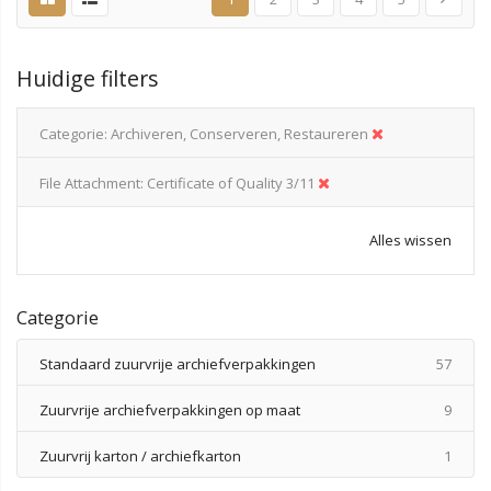
Huidige filters
Categorie
Archiveren, Conserveren, Restaureren
File Attachment
Certificate of Quality 3/11
Alles wissen
Categorie
produ
Standaard zuurvrije archiefverpakkingen
57
produ
Zuurvrije archiefverpakkingen op maat
9
produ
Zuurvrij karton / archiefkarton
1