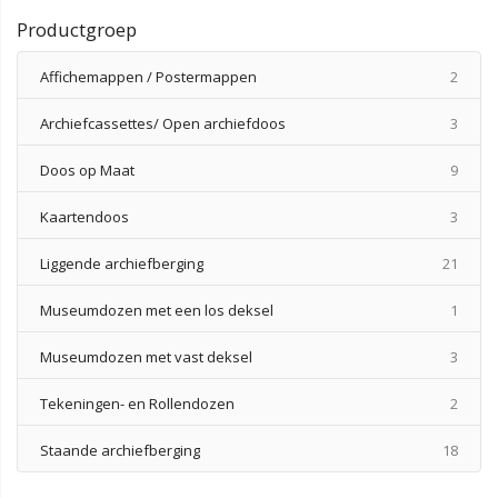
Productgroep
produ
Affichemappen / Postermappen
2
produ
Archiefcassettes/ Open archiefdoos
3
produ
Doos op Maat
9
produ
Kaartendoos
3
produ
Liggende archiefberging
21
produ
Museumdozen met een los deksel
1
produ
Museumdozen met vast deksel
3
produ
Tekeningen- en Rollendozen
2
produ
Staande archiefberging
18