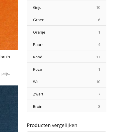
producten
Grijs
10
producten
Groen
6
product
Oranje
1
producten
Paars
4
producten
dbruin
Rood
13
product
Roze
1
prijs.
producten
Wit
10
producten
Zwart
7
producten
Bruin
8
Producten vergelijken