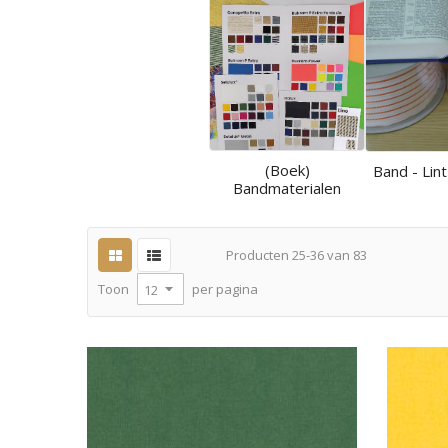
(Boek)
Band - Lint
Bandmaterialen
Producten
25
-
36
van
83
per pagina
Toon