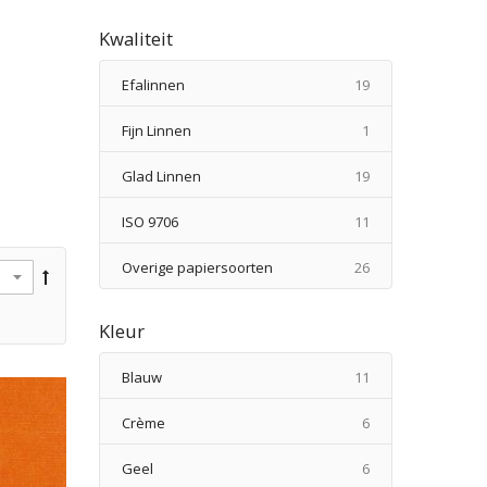
Kwaliteit
producten
Efalinnen
19
product
Fijn Linnen
1
producten
Glad Linnen
19
producten
ISO 9706
11
producten
Overige papiersoorten
26
Kleur
producten
Blauw
11
producten
Crème
6
producten
Geel
6