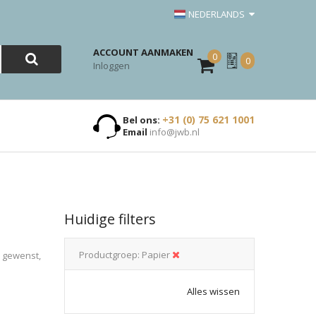
NEDERLANDS
ACCOUNT AANMAKEN
0
Mijn
0
Inloggen
Offerte
+31 (0) 75 621 1001
Bel ons:
Email
info@jwb.nl
Huidige filters
Productgroep
Papier
n gewenst,
Alles wissen