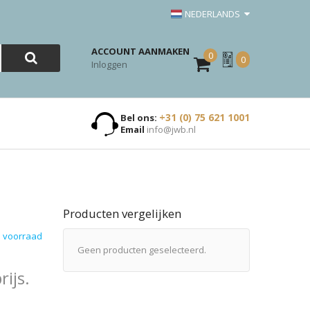
NEDERLANDS
ACCOUNT AANMAKEN
0
Mijn
0
Inloggen
Offerte
+31 (0) 75 621 1001
Bel ons:
Email
info@jwb.nl
Producten vergelijken
 voorraad
Geen producten geselecteerd.
ijs.