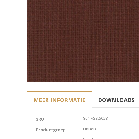
MEER INFORMATIE
DOWNLOADS
Meer
804.ASS.5028
SKU
informatie
Linnen
Productgroep