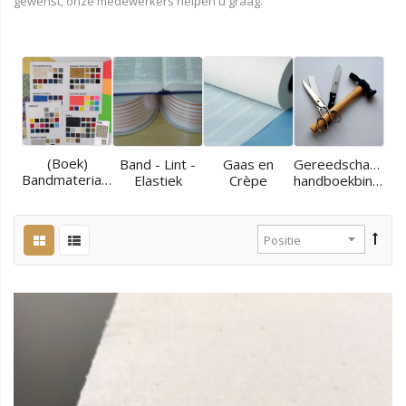
gewenst, onze medewerkers helpen u graag.
(Boek)
Band - Lint -
Gaas en
Gereedschappen
Bandmaterialen
Elastiek
Crèpe
handboekbinder