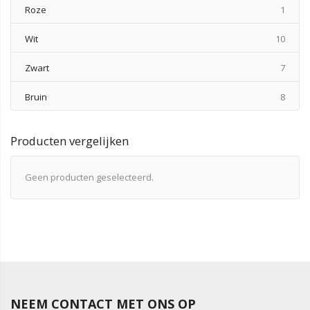
produ
Roze
1
produ
Wit
10
produ
Zwart
7
produ
Bruin
8
Producten vergelijken
Geen producten geselecteerd.
NEEM CONTACT MET ONS OP