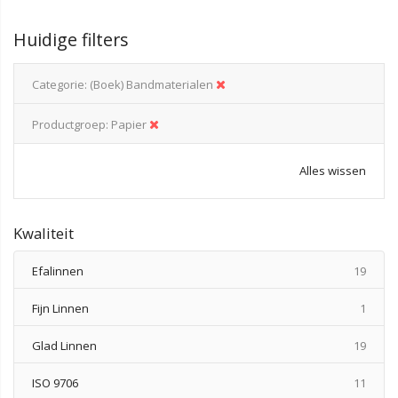
Huidige filters
Categorie
(Boek) Bandmaterialen
Productgroep
Papier
Alles wissen
Kwaliteit
produ
Efalinnen
19
produ
Fijn Linnen
1
produ
Glad Linnen
19
produ
ISO 9706
11