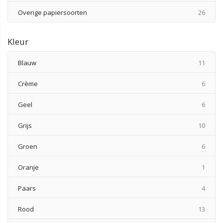
produ
Overige papiersoorten
26
Kleur
produ
Blauw
11
produ
Crème
6
produ
Geel
6
produ
Grijs
10
produ
Groen
6
produ
Oranje
1
produ
Paars
4
produ
Rood
13