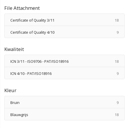
File Attachment
produ
Certificate of Quality 3/11
18
produ
Certificate of Quality 4/10
9
Kwaliteit
produ
ICN 3/11 - ISO9706 - PAT/ISO18916
18
produ
ICN 4/10 - PAT/ISO18916
9
Kleur
produ
Bruin
9
produ
Blauwgrijs
18