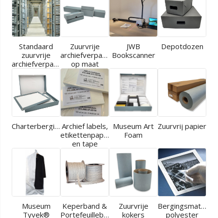
Standaard
Zuurvrije
JWB
Depotdozen
zuurvrije
archiefverpakkingen
Bookscanner
archiefverpakkingen
op maat
Charterbergingen
Archief labels,
Museum Art
Zuurvrij papier
etikettenpapier
Foam
en tape
Museum
Keperband &
Zuurvrije
Bergingsmaterial
Tyvek®
Portefeuilleband
kokers
polyester