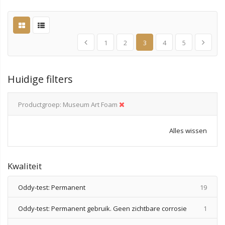
1
2
3
4
5
Huidige filters
Productgroep
Museum Art Foam
Alles wissen
Kwaliteit
produ
Oddy-test: Permanent
19
produ
Oddy-test: Permanent gebruik. Geen zichtbare corrosie
1