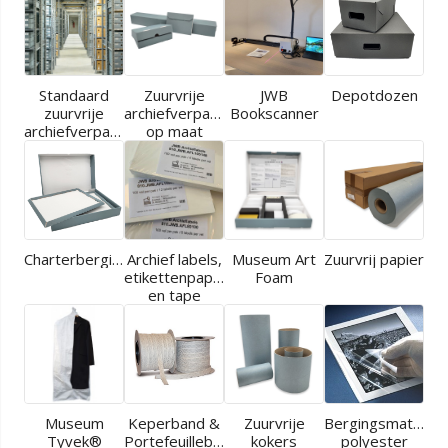
Standaard
Zuurvrije
JWB
Depotdozen
zuurvrije
archiefverpakkingen
Bookscanner
archiefverpakkingen
op maat
Charterbergingen
Archief labels,
Museum Art
Zuurvrij papier
etikettenpapier
Foam
en tape
Museum
Keperband &
Zuurvrije
Bergingsmaterial
Tyvek®
Portefeuilleband
kokers
polyester