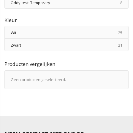
produ
Oddy-test: Temporary
8
Kleur
produ
Wit
25
produ
Zwart
21
Producten vergelijken
Geen producten geselecteerd.