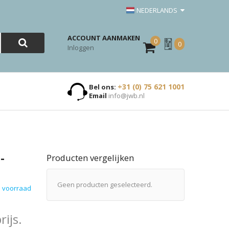
NEDERLANDS
ACCOUNT AANMAKEN
0
Mijn
0
Inloggen
Offerte
+31 (0) 75 621 1001
Bel ons:
Email
info@jwb.nl
-
Producten vergelijken
Geen producten geselecteerd.
 voorraad
ijs.