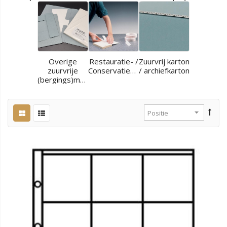
Overige
Restauratie- /
Zuurvrij karton
zuurvrije
Conservatiematerialen
/ archiefkarton
(bergings)materialen