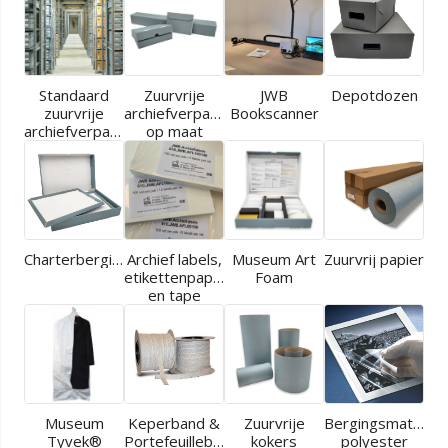
Standaard
Zuurvrije
JWB
Depotdozen
zuurvrije
archiefverpakkingen
Bookscanner
archiefverpakkingen
op maat
Charterbergingen
Archief labels,
Museum Art
Zuurvrij papier
etikettenpapier
Foam
en tape
Museum
Keperband &
Zuurvrije
Bergingsmaterial
Tyvek®
Portefeuilleband
kokers
polyester