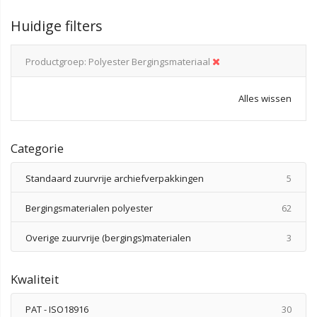
Huidige filters
Productgroep
Polyester Bergingsmateriaal
Alles wissen
Categorie
produ
Standaard zuurvrije archiefverpakkingen
5
produ
Bergingsmaterialen polyester
62
produ
Overige zuurvrije (bergings)materialen
3
Kwaliteit
produ
PAT - ISO18916
30