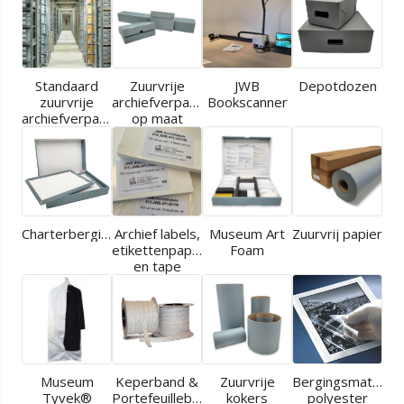
Standaard
Zuurvrije
JWB
Depotdozen
zuurvrije
archiefverpakkingen
Bookscanner
archiefverpakkingen
op maat
Charterbergingen
Archief labels,
Museum Art
Zuurvrij papier
etikettenpapier
Foam
en tape
Museum
Keperband &
Zuurvrije
Bergingsmaterial
Tyvek®
Portefeuilleband
kokers
polyester