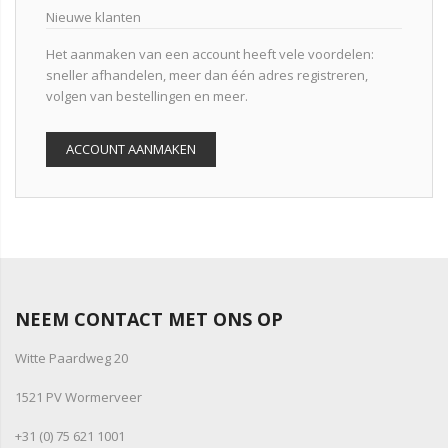
Nieuwe klanten
Het aanmaken van een account heeft vele voordelen:
sneller afhandelen, meer dan één adres registreren,
volgen van bestellingen en meer.
ACCOUNT AANMAKEN
NEEM CONTACT MET ONS OP
Witte Paardweg 20
1521 PV Wormerveer
+31 (0) 75 621 1001