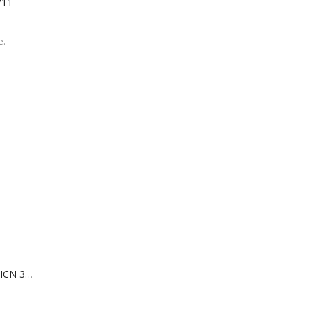
/11
e.
Archiefdoos 189 JWB Staand - ICN 3/11