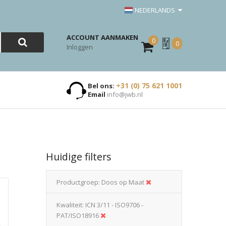
NEDERLANDS
ACCOUNT AANMAKEN
0
Mijn
0
Inloggen
Offerte
+31 (0) 75 621 1001
Bel ons:
Email
info@jwb.nl
Huidige filters
Productgroep
Doos op Maat
Kwaliteit
ICN 3/11 - ISO9706 -
PAT/ISO18916