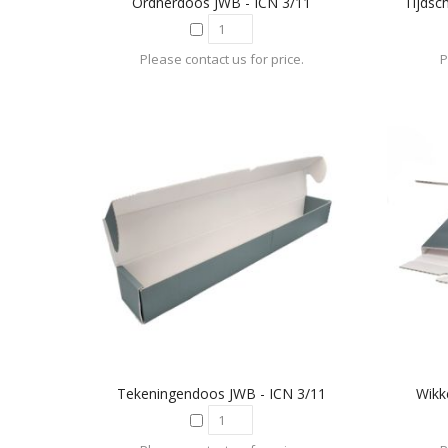
Ordnerdoos JWB - ICN 3/11
Tijdsc
Please contact us for price.
P
Tekeningendoos JWB - ICN 3/11
Wikk