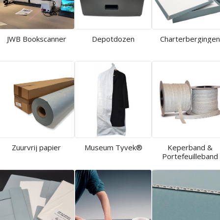
JWB Bookscanner
Depotdozen
Charterberginge
Zuurvrij papier
Museum Tyvek®
Keperband &
Portefeuilleband