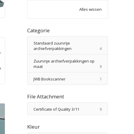
Alles wissen
n
Categorie
Standaard zuurvrije
producten
archiefverpakkingen
4
Zuurvrije archiefverpakkingen op
producten
maat
9
product
JWB Bookscanner
1
File Attachment
producten
Certificate of Quality 3/11
9
Kleur