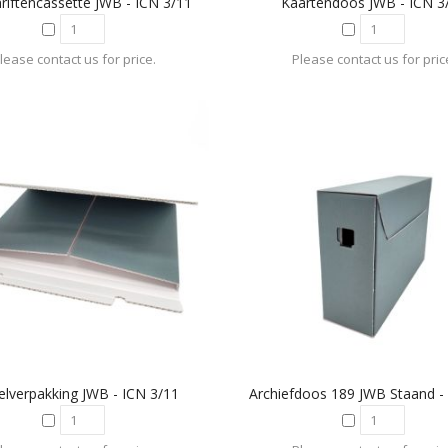
hriftencassette JWB - ICN 3/11
Kaartendoos JWB - ICN 3
lease contact us for price.
Please contact us for pric
elverpakking JWB - ICN 3/11