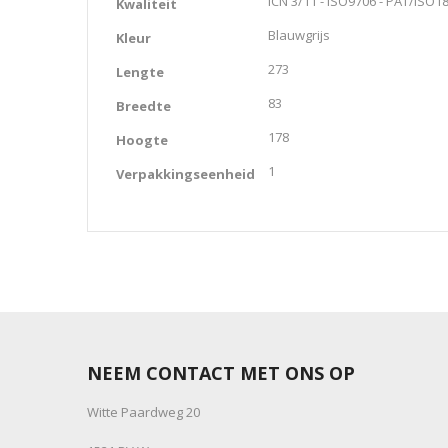
ICN 3/11 - ISO9706 - PAT/ISO1
Kwaliteit
Blauwgrijs
Kleur
273
Lengte
83
Breedte
178
Hoogte
1
Verpakkingseenheid
NEEM CONTACT MET ONS OP
Witte Paardweg 20