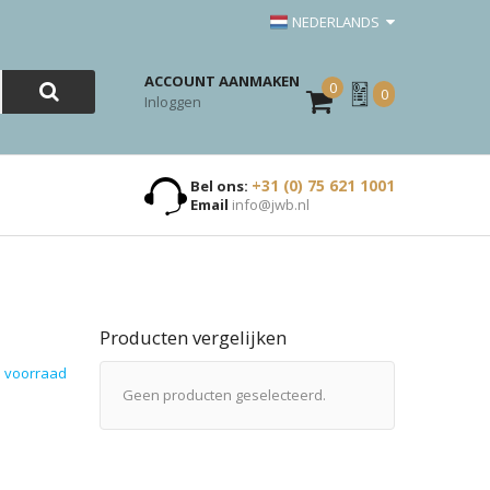
NEDERLANDS
ACCOUNT AANMAKEN
0
Mijn
0
Inloggen
Offerte
+31 (0) 75 621 1001
Bel ons:
Email
info@jwb.nl
Producten vergelijken
 voorraad
Geen producten geselecteerd.