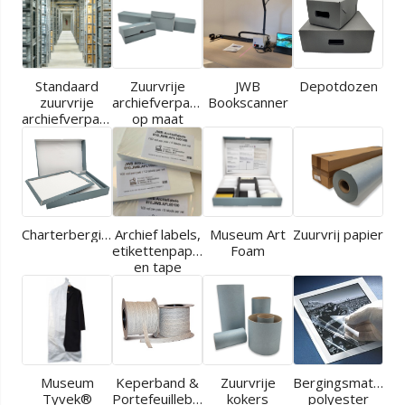
Standaard
Zuurvrije
JWB
Depotdozen
zuurvrije
archiefverpakkingen
Bookscanner
archiefverpakkingen
op maat
Charterbergingen
Archief labels,
Museum Art
Zuurvrij papier
etikettenpapier
Foam
en tape
Museum
Keperband &
Zuurvrije
Bergingsmaterial
Tyvek®
Portefeuilleband
kokers
polyester