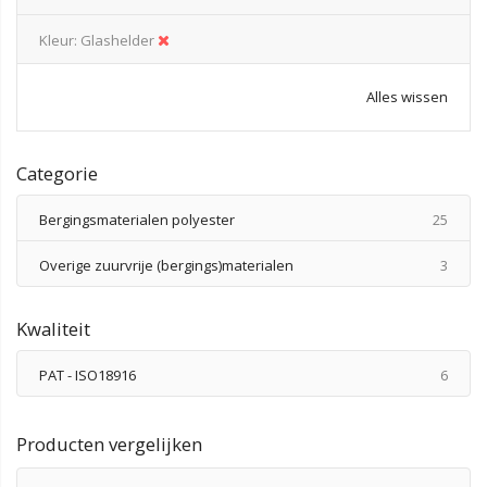
Kleur
Glashelder
Alles wissen
Categorie
produ
Bergingsmaterialen polyester
25
produ
Overige zuurvrije (bergings)materialen
3
Kwaliteit
produ
PAT - ISO18916
6
Producten vergelijken