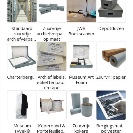
Standaard
Zuurvrije
JWB
Depotdozen
zuurvrije
archiefverpakkingen
Bookscanner
archiefverpakkingen
op maat
Charterbergingen
Archief labels,
Museum Art
Zuurvrij papier
etikettenpapier
Foam
en tape
Museum
Keperband &
Zuurvrije
Bergingsmaterial
Tyvek®
Portefeuilleband
kokers
polyester