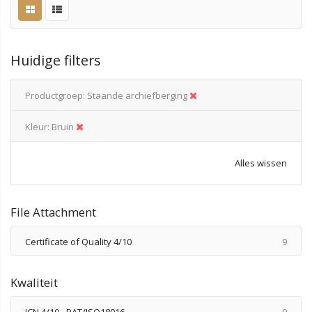
Huidige filters
Productgroep
Staande archiefberging
Kleur
Bruin
Alles wissen
File Attachment
produ
Certificate of Quality 4/10
9
Kwaliteit
produ
ICN 4/10 - PAT/ISO18916
9