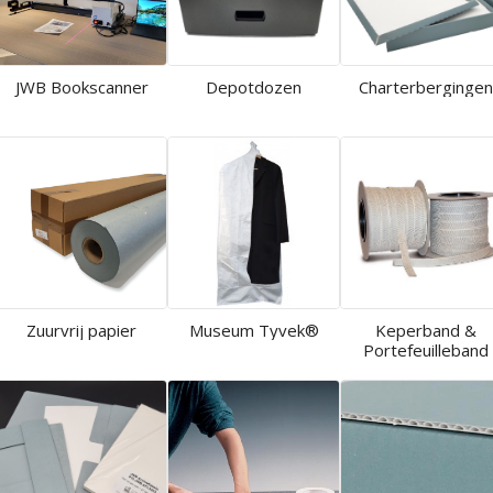
JWB Bookscanner
Depotdozen
Charterberginge
Zuurvrij papier
Museum Tyvek®
Keperband &
Portefeuilleband