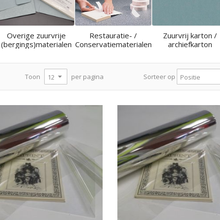
Overige zuurvrije
Restauratie- /
Zuurvrij karton /
(bergings)materialen
Conservatiematerialen
archiefkarton
per pagina
Toon
Sorteer op