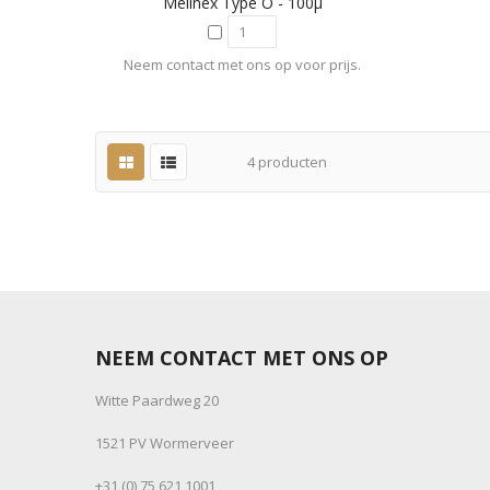
Melinex Type O - 100µ
Neem contact met ons op voor prijs.
4
producten
NEEM CONTACT MET ONS OP
Witte Paardweg 20
1521 PV Wormerveer
+31 (0) 75 621 1001