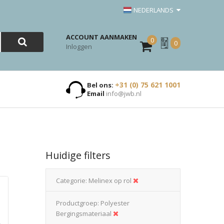
NEDERLANDS
ACCOUNT AANMAKEN
0
Mijn
0
Inloggen
Offerte
+31 (0) 75 621 1001
Bel ons:
Email
info@jwb.nl
Huidige filters
Categorie
Melinex op rol
Productgroep
Polyester
Bergingsmateriaal