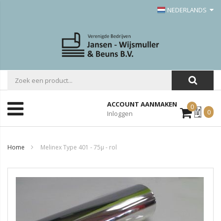
NEDERLANDS
ACCOUNT AANMAKEN
0
Mijn
0
Inloggen
Offerte
Home
Melinex Type 401 - 75µ - rol