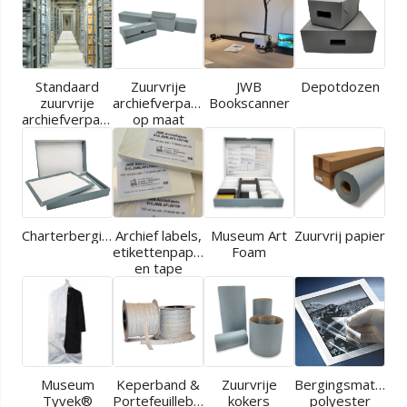
Standaard
Zuurvrije
JWB
Depotdozen
zuurvrije
archiefverpakkingen
Bookscanner
archiefverpakkingen
op maat
Charterbergingen
Archief labels,
Museum Art
Zuurvrij papier
etikettenpapier
Foam
en tape
Museum
Keperband &
Zuurvrije
Bergingsmaterial
Tyvek®
Portefeuilleband
kokers
polyester