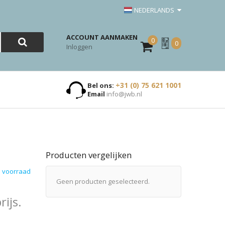
NEDERLANDS
ACCOUNT AANMAKEN
0
Mijn
0
Inloggen
Offerte
+31 (0) 75 621 1001
Bel ons:
Email
info@jwb.nl
Producten vergelijken
 voorraad
Geen producten geselecteerd.
ijs.