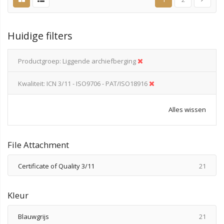
Huidige filters
Productgroep
Liggende archiefberging
Kwaliteit
ICN 3/11 - ISO9706 - PAT/ISO18916
Alles wissen
File Attachment
produ
Certificate of Quality 3/11
21
Kleur
produ
Blauwgrijs
21