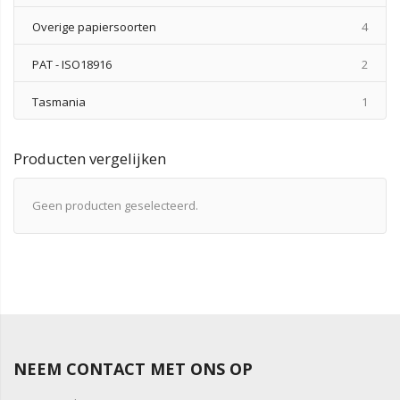
produ
Overige papiersoorten
4
produ
PAT - ISO18916
2
produ
Tasmania
1
Producten vergelijken
Geen producten geselecteerd.
NEEM CONTACT MET ONS OP