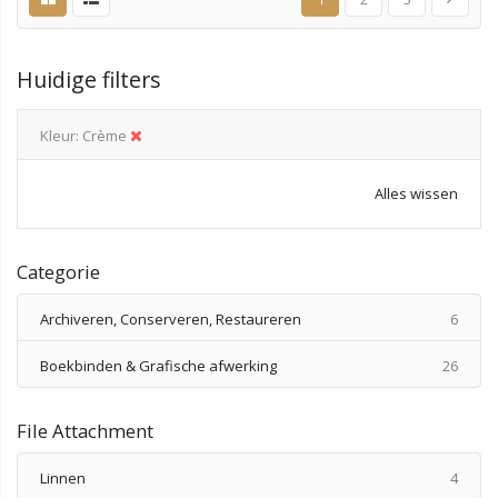
Huidige filters
Kleur
Crème
Alles wissen
Categorie
produ
Archiveren, Conserveren, Restaureren
6
produ
Boekbinden & Grafische afwerking
26
File Attachment
produ
Linnen
4