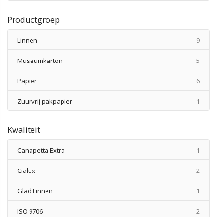
Productgroep
produ
Linnen
9
produ
Museumkarton
5
produ
Papier
6
produ
Zuurvrij pakpapier
1
Kwaliteit
produ
Canapetta Extra
1
produ
Cialux
2
produ
Glad Linnen
1
produ
ISO 9706
2