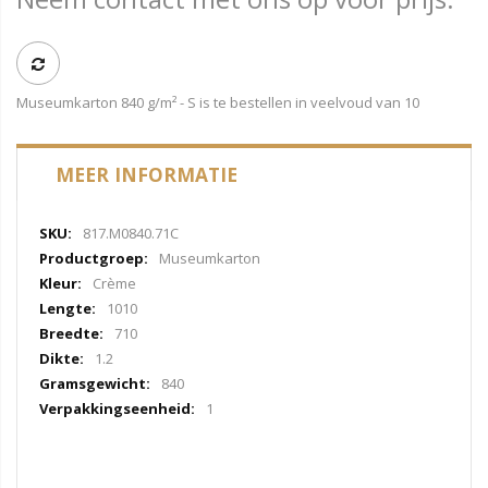
Museumkarton 840 g/m² - S is te bestellen in veelvoud van 10
MEER INFORMATIE
Meer
817.M0840.71C
informatie
Museumkarton
Crème
1010
710
1.2
840
1