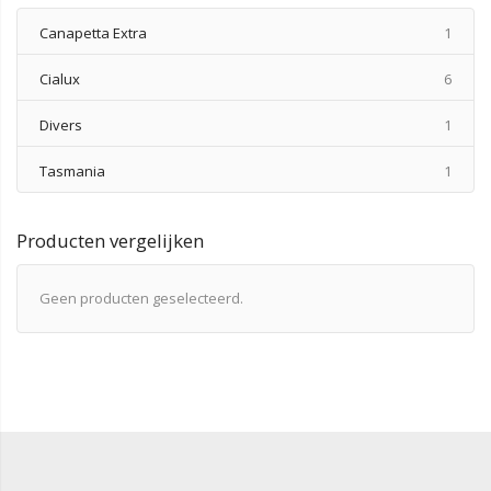
produ
Canapetta Extra
1
produ
Cialux
6
produ
Divers
1
produ
Tasmania
1
Producten vergelijken
Geen producten geselecteerd.