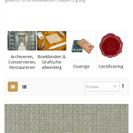
gewenst, onze medewerkers helpen u graag.
Archiveren,
Boekbinden &
Conserveren,
Grafische
Overige
Certificering
Restaureren
afwerking