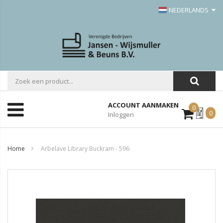
NEDERLANDS
ACCOUNT AANMAKEN
0
Mijn
0
Inloggen
Offerte
Home
Arbelave Library Buckram - 596