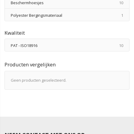
produ
Beschermhoesjes
10
produ
Polyester Bergingsmateriaal
1
Kwaliteit
produ
PAT - ISO18916
10
Producten vergelijken
Geen producten geselecteerd.