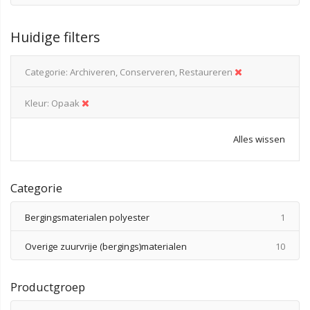
Huidige filters
Categorie
Archiveren, Conserveren, Restaureren
Kleur
Opaak
Alles wissen
Categorie
produ
Bergingsmaterialen polyester
1
produ
Overige zuurvrije (bergings)materialen
10
Productgroep