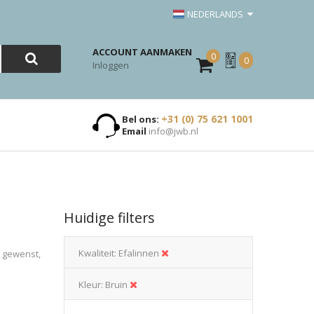
NEDERLANDS
ACCOUNT AANMAKEN
0
Mijn
0
Inloggen
Offerte
+31 (0) 75 621 1001
Bel ons:
Email
info@jwb.nl
Huidige filters
Kwaliteit
Efalinnen
n gewenst,
Kleur
Bruin