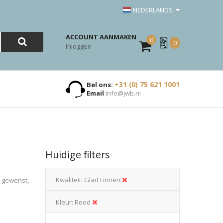
NEDERLANDS
ACCOUNT AANMAKEN
0
Mijn
0
Inloggen
Offerte
+31 (0) 75 621 1001
Bel ons:
Email
info@jwb.nl
Huidige filters
Kwaliteit
Glad Linnen
n gewenst,
Kleur
Rood