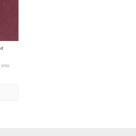
od
prijs.