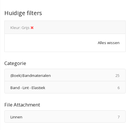
Huidige filters
Kleur
Grijs
Alles wissen
Categorie
produ
(Boek) Bandmaterialen
25
produ
Band - Lint - Elastiek
6
File Attachment
produ
Linnen
7