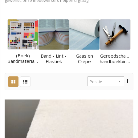
gewenst, onze medewerkers helpen u graag.
(Boek)
Band - Lint -
Gaas en
Gereedschappen
Bandmaterialen
Elastiek
Crèpe
handboekbinder