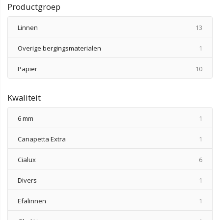
Productgroep
produ
Linnen
13
produ
Overige bergingsmaterialen
1
produ
Papier
10
Kwaliteit
produ
6 mm
1
produ
Canapetta Extra
1
produ
Cialux
6
produ
Divers
1
produ
Efalinnen
1