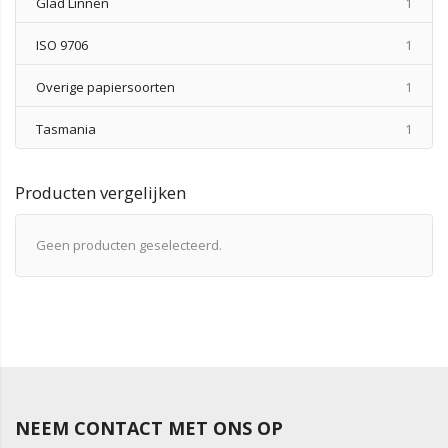
produ
Glad Linnen
1
produ
ISO 9706
1
produ
Overige papiersoorten
1
produ
Tasmania
1
Producten vergelijken
Geen producten geselecteerd.
NEEM CONTACT MET ONS OP