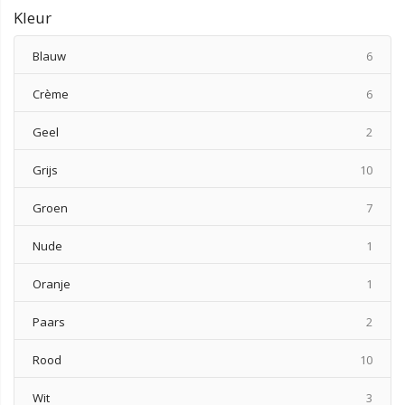
Kleur
produ
Blauw
6
produ
Crème
6
produ
Geel
2
produ
Grijs
10
produ
Groen
7
produ
Nude
1
produ
Oranje
1
produ
Paars
2
produ
Rood
10
produ
Wit
3