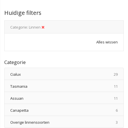
Huidige filters
Categorie
Linnen
Alles wissen
Categorie
produ
Cialux
29
produ
Tasmania
11
produ
Assuan
11
produ
Canapetta
6
produ
Overige linnensoorten
3