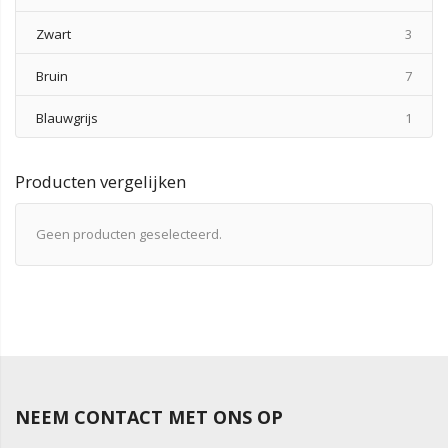
produ
Zwart
3
produ
Bruin
7
produ
Blauwgrijs
1
Producten vergelijken
Geen producten geselecteerd.
NEEM CONTACT MET ONS OP