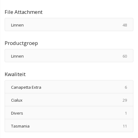
File Attachment
produ
Linnen
48
Productgroep
produ
Linnen
60
Kwaliteit
produ
Canapetta Extra
6
produ
Cialux
29
produ
Divers
1
produ
Tasmania
11