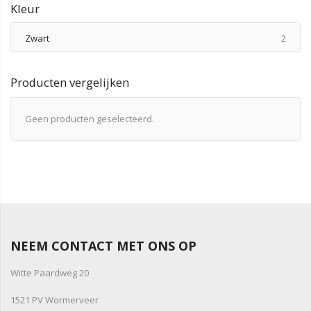
Kleur
produ
Zwart
2
Producten vergelijken
Geen producten geselecteerd.
NEEM CONTACT MET ONS OP
Witte Paardweg 20
1521 PV Wormerveer