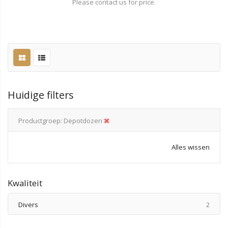
Please contact us for price.
Huidige filters
Productgroep
Depotdozen
Alles wissen
Kwaliteit
produ
Divers
2