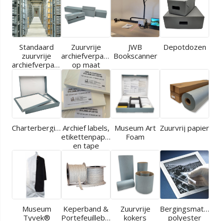
Standaard
Zuurvrije
JWB
Depotdozen
zuurvrije
archiefverpakkingen
Bookscanner
archiefverpakkingen
op maat
Charterbergingen
Archief labels,
Museum Art
Zuurvrij papier
etikettenpapier
Foam
en tape
Museum
Keperband &
Zuurvrije
Bergingsmaterial
Tyvek®
Portefeuilleband
kokers
polyester