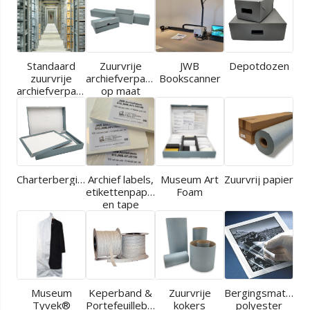
Standaard
Zuurvrije
JWB
Depotdozen
zuurvrije
archiefverpakkingen
Bookscanner
archiefverpakkingen
op maat
Charterbergingen
Archief labels,
Museum Art
Zuurvrij papier
etikettenpapier
Foam
en tape
Museum
Keperband &
Zuurvrije
Bergingsmaterial
Tyvek®
Portefeuilleband
kokers
polyester