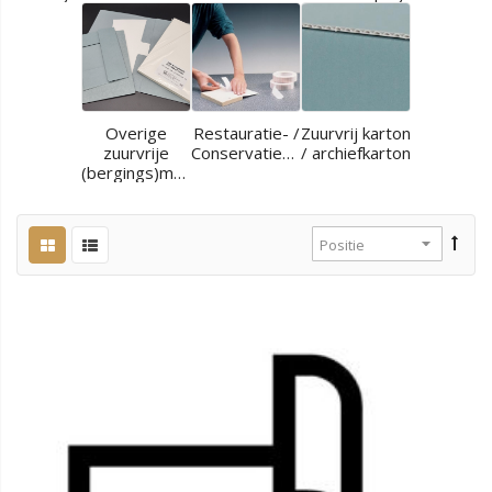
Overige
Restauratie- /
Zuurvrij karton
zuurvrije
Conservatiematerialen
/ archiefkarton
(bergings)materialen