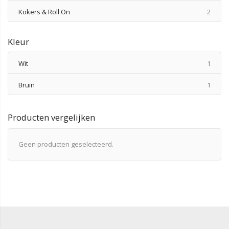
produ
Kokers & Roll On
2
Kleur
produ
Wit
1
produ
Bruin
1
Producten vergelijken
Geen producten geselecteerd.