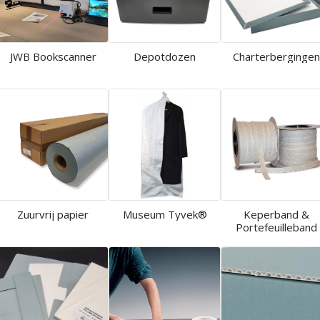
JWB Bookscanner
Depotdozen
Charterberginge
Zuurvrij papier
Museum Tyvek®
Keperband &
Portefeuilleband