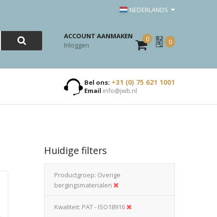
NEDERLANDS
ACCOUNT AANMAKEN
0
Mijn
0
Inloggen
Offerte
+31 (0) 75 621 1001
Bel ons:
Email
info@jwb.nl
Huidige filters
Productgroep
Overige
bergingsmaterialen
Kwaliteit
PAT - ISO18916