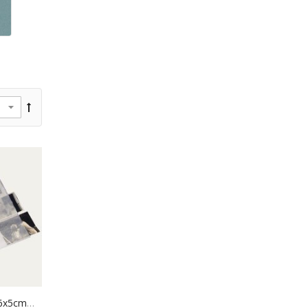
Pergamijn Albumpagina - 6x6/6x5cm Negatieven