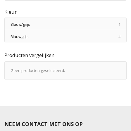
Kleur
produ
Blauw/grijs
1
produ
Blauwgrijs
4
Producten vergelijken
Geen producten geselecteerd.
NEEM CONTACT MET ONS OP