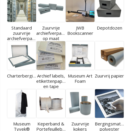
Standaard
Zuurvrije
JWB
Depotdozen
zuurvrije
archiefverpakkingen
Bookscanner
archiefverpakkingen
op maat
Charterbergingen
Archief labels,
Museum Art
Zuurvrij papier
etikettenpapier
Foam
en tape
Museum
Keperband &
Zuurvrije
Bergingsmaterial
Tyvek®
Portefeuilleband
kokers
polyester