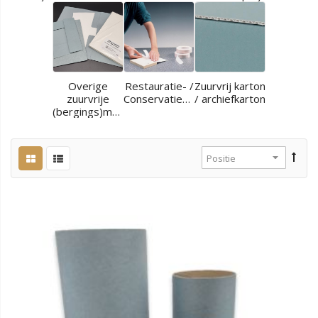
Overige
Restauratie- /
Zuurvrij karton
zuurvrije
Conservatiematerialen
/ archiefkarton
(bergings)materialen