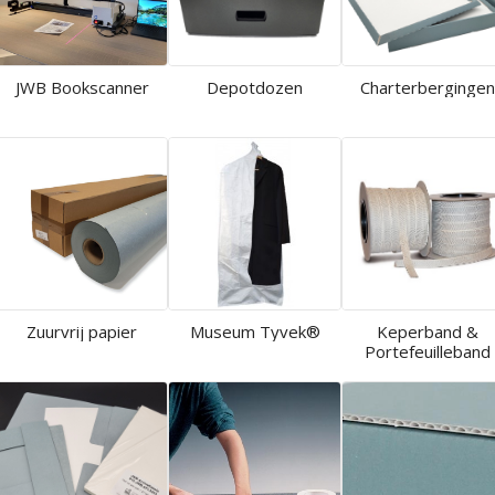
JWB Bookscanner
Depotdozen
Charterberginge
Zuurvrij papier
Museum Tyvek®
Keperband &
Portefeuilleband