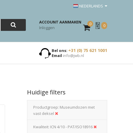
NEDERLANDS
ACCOUNT AANMAKEN
0
Mijn
0
Inloggen
Offerte
+31 (0) 75 621 1001
Bel ons:
Email
info@jwb.nl
Huidige filters
Productgroep
Museumdozen met
vast deksel
Kwaliteit
ICN 4/10 - PAT/ISO18916