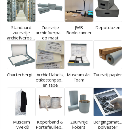
Standaard
Zuurvrije
JWB
Depotdozen
zuurvrije
archiefverpakkingen
Bookscanner
archiefverpakkingen
op maat
Charterbergingen
Archief labels,
Museum Art
Zuurvrij papier
etikettenpapier
Foam
en tape
Museum
Keperband &
Zuurvrije
Bergingsmaterial
Tyvek®
Portefeuilleband
kokers
polyester